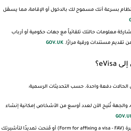
نظام بسرعة أنك مسموح لك بالدخول أو الإقامة، مما يسهّل
اركة معلومات حالتك تلقائياً مع جهات حكومية أو أرباب
ن تقديم مستندات ورقية مرارًا.
GOV.UK
eVi؟
الحالات دفعة واحدة. حسب التحديثات الرسمية:
منذ 2018، حصل ملايين الأشخاص على eVisa، والجهة تُتيح الآن لعدد أوسع من الأشخاص إمكانية إنشاء
GOV.U
إذا كنت قد حصلت على نموذج لإلصاق التأشيرة (Form for affixing a visa - FAV) أو مُنحت تمديدًا لتأشيرتك