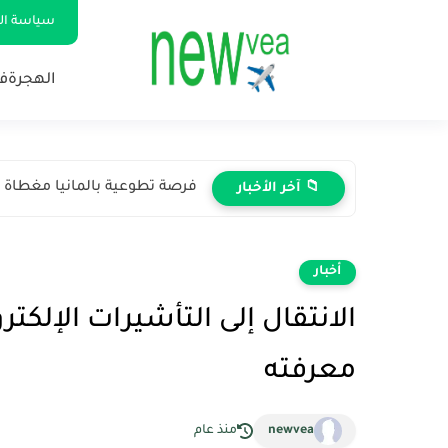
سياسة ا
الهجرة
ف
فرصة تطوعية بالمانيا مغطاة 
📁 آخر الأخبار
أخبار
معرفته
newvea
منذ عام