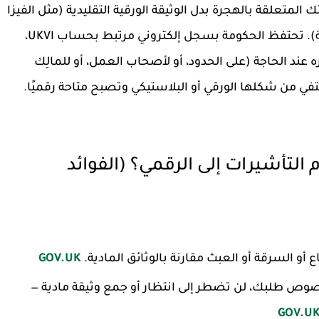
لمتعلقة بالهجرة بدل الوثيقة الورقية التقليدية (مثل الفيزا
المُلصقة على جواز السفر أو بطاقة الإقامة المادية). تحتفظ الحكومة بسجل إلكتروني مرتبط بحساب UKVI،
ند الحاجة (على الحدود، أو لأصحاب العمل، أو للمالِك
في من شكلها الورقي أو البلاستيكي وتصبح متاحة رقميًا.
 التأشيرات إلى الرقمي؟ (الفوائد
أو السرقة أو العبث مقارنة بالوثائق المادية.
GOV.UK
خصوص طلبك، لن تضطر إلى انتظار أو جمع وثيقة مادية —
GOV.U