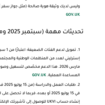
وليس لديك وثيقة هوية صالحة (مثل جواز سفر أو BRP منتهٍ)، يمكنك الآن إنشاء حساب للوصول إلى sa
GOV.UK
تحديثات مهمة (سبتمبر 2025 وما بعدها) — نقاط يجب الانتباه إليها
تمويل لدعم الفئات الضعيفة
مارس 2026. هذا الدعم مخصّص لتسهيل و
المساعدة العملية.
GOV.UK
طلبات العمل والدراسة (من 15 يوليو 2025 فصاعدًا)
إنشاء حساب UKVI للوصول إلى تأشير