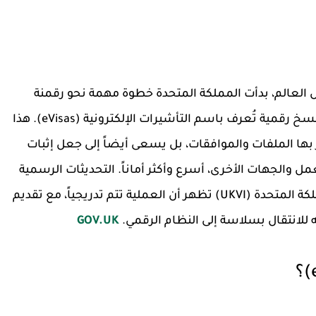
ل العالم، بدأت المملكة المتحدة خطوة مهمة نحو رقمنة
عملية الهجرة والإقامة باستبدال الوثائق الورقية بنسخ رقمية تُعرف باسم التأشيرات الإلكترونية (eVisas). هذا
ر بها الملفات والموافقات، بل يسعى أيضاً إلى جعل إثبات
مل والجهات الأخرى، أسرع وأكثر أماناً. التحديثات الرسمية
الأخيرة التي أعلنتها هيئة التأشيرات والهجرة بالمملكة المتحدة (UKVI) تظهر أن العملية تتم تدريجياً، مع تقديم
لانتقال بسلاسة إلى النظام الرقمي.
GOV.UK