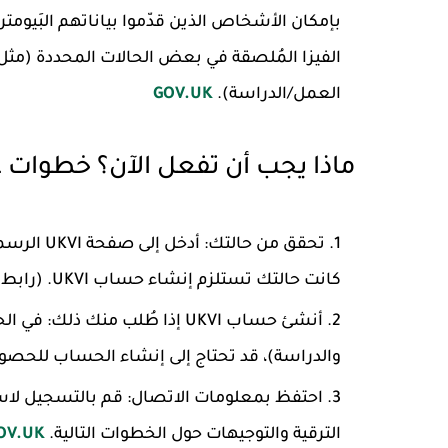
بإمكان الأشخاص الذين قدّموا بياناتهم البَيوم
الفيزا المُلصقة في بعض الحالات المحددة (مثل
العمل/الدراسة).
GOV.UK
ماذا يجب أن تفعل الآن؟ خطوات 
تحقق من حالتك
كانت حالتك تستلزم إنشاء حساب UKVI. (رابط الصفحة الرسمي ستجده في نهاية المقال).
أنشئ حساب UKVI إذا طُلب منك ذلك
والدراسة)، قد تحتاج إلى إنشاء الحساب للحصول 
احتفظ بمعلومات الاتصال
الترقية والتوجيهات حول الخطوات التالية.
OV.UK