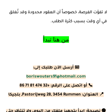
لا تفوّت الفرصة، خصوصاً أن العقود محدودة وقد تُغلق
في أي وقت بسبب كثرة الطلب.
من هنا تبدأ
📧 أرسل الآن طلبك إلى:
boriswouters91@hotmail.com
📞 أو اتصل على الرقم: +32 474 81 71 86
📍 العنوان: Pastorijweg 28, 3454 Rummen, بلجيكا
🟢 نصيحة: ابدأ بتجهيز ملفك من اليوم، ولا تنتظر حتى