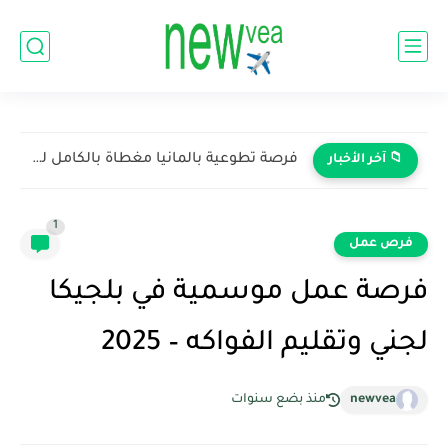
فرصة عمل للطهاة في أستراليا: دليلك الشامل للانضمام لعالم الطهي...
📁 آخر الأخبار
1
فرص عمل
فرصة عمل موسمية في بلجيكا
لجني وتقليم الفواكه – 2025
newvea
منذ بضع سنوات