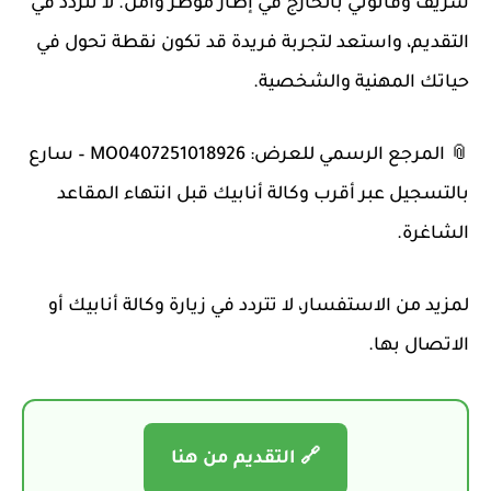
شريف وقانوني بالخارج في إطار مؤطر وآمن. لا تتردد في
التقديم، واستعد لتجربة فريدة قد تكون نقطة تحول في
حياتك المهنية والشخصية.
📎 المرجع الرسمي للعرض: MO0407251018926 – سارع
بالتسجيل عبر أقرب وكالة أنابيك قبل انتهاء المقاعد
الشاغرة.
لمزيد من الاستفسار، لا تتردد في زيارة وكالة أنابيك أو
الاتصال بها.
🔗 التقديم من هنا