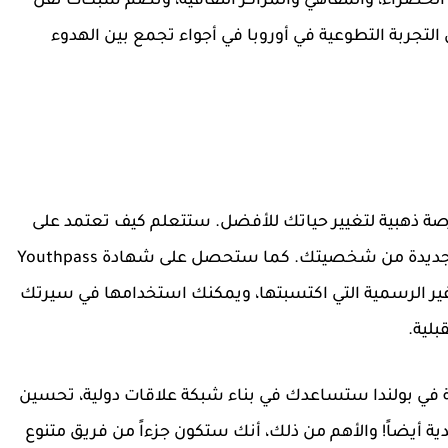
 الخضراء، والمقاهي والمراكز الثقافية، وتضم شبكات نقل
التجربة التطوعية في أوروبا
في أجواء تجمع بين الهدوء
ة ذهبية لتغيير حياتك للأفضل
. ستتعلم كيف تعتمد على
ب جديدة من شخصيتك. كما ستحصل على
شهادة Youthpass
ات غير الرسمية التي اكتسبتها، ويمكنك استخدامها في سيرتك
بلية.
 في بولندا
ستساعدك في بناء شبكة علاقات دولية، تحسين
ية أيضاً! والأهم من ذلك، أنك ستكون جزءاً من فريق متنوع