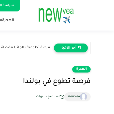
سياسة ا
الهجرة
ف
فرصة تطوعية بالمانيا مغطاة 
📁 آخر الأخبار
الهجرة
فرصة تطوع في بولندا
newvea
منذ بضع سنوات