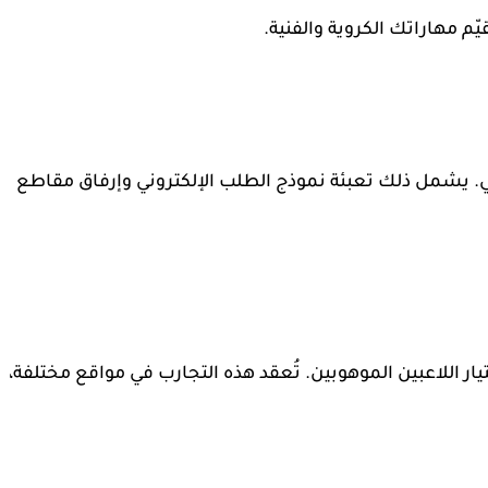
م مهاراتك الكروية والفنية.
ي. يشمل ذلك تعبئة نموذج الطلب الإلكتروني وإرفاق مقاطع
كاديمية تجارب مفتوحة (Open Trials) لاختيار اللاعبين الموهوبين. تُعقد هذه التجارب في مواقع مختلفة،