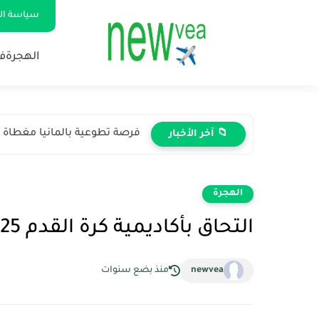
سياسة ا
الهجرة
ف
فرصة تطوعية بالمانيا مغطاة 
📁 آخر الأخبار
الهجرة
التحاق بأكاديمية كرة القدم 2025: فرصتك لتحقيق حلم
newvea
منذ بضع سنوات